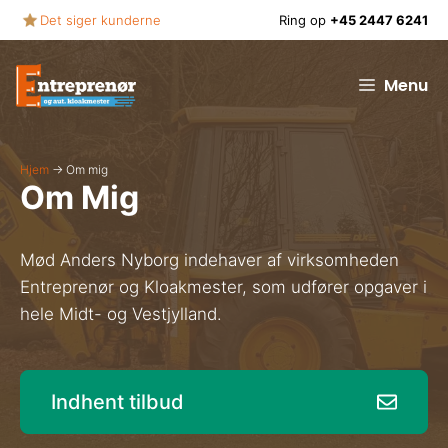
Hop
Det siger kunderne
Ring op
+45 2447 6241
til
indhold
Menu
Hjem
→
Om mig
Om Mig
Mød Anders Nyborg indehaver af virksomheden
Entreprenør og Kloakmester, som udfører opgaver i
hele Midt- og Vestjylland.
Indhent tilbud