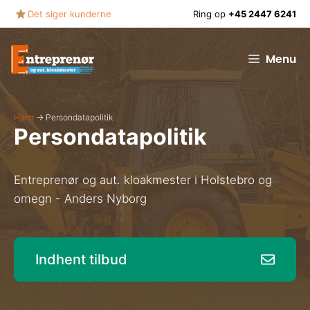
Hop
Det siger kunderne
Ring op
+45 2447 6241
til
indhold
Menu
Hjem
→
Persondatapolitik
Persondatapolitik
Entreprenør og aut. kloakmester i Holstebro og
omegn - Anders Nyborg
Indhent tilbud